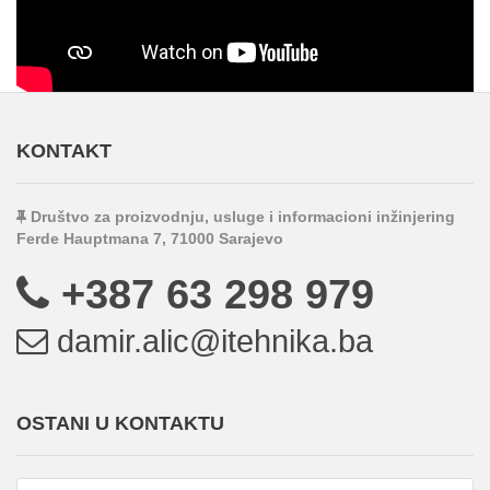
KONTAKT
Društvo za proizvodnju, usluge i informacioni inžinjering
Ferde Hauptmana 7, 71000 Sarajevo
+387 63 298 979
damir.alic@itehnika.ba
OSTANI U KONTAKTU