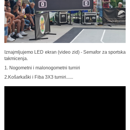
Iznajmljujemo LED ekran (video zid) - Semafor za sportska
takmicenja.
1. Nogometni i malonogometni turniri
2.Košarkaški i Fiba 3X3 turniri......