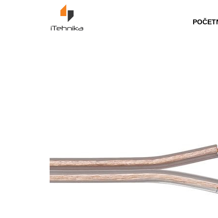
https://itehnika.ba/proizvodi
POČET