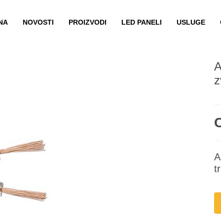
NA
NOVOSTI
PROIZVODI
LED PANELI
USLUGE
A
z
A
t