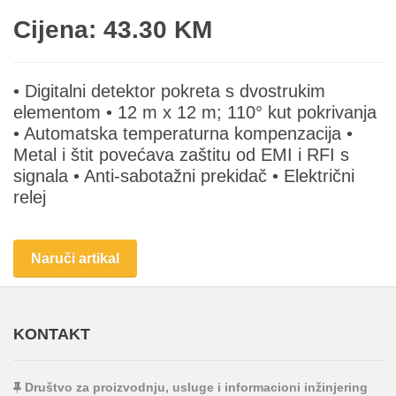
Cijena: 43.30 KM
• Digitalni detektor pokreta s dvostrukim
elementom • 12 m x 12 m; 110° kut pokrivanja
• Automatska temperaturna kompenzacija •
Metal i štit povećava zaštitu od EMI i RFI s
signala • Anti-sabotažni prekidač • Električni
relej
Naruči artikal
KONTAKT
Društvo za proizvodnju, usluge i informacioni inžinjering