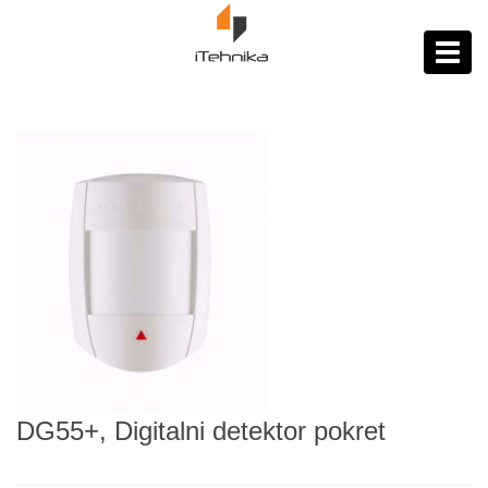
https://itehnika.ba/proizvodi
Toggl
navig
DG55+, Digitalni detektor pokret