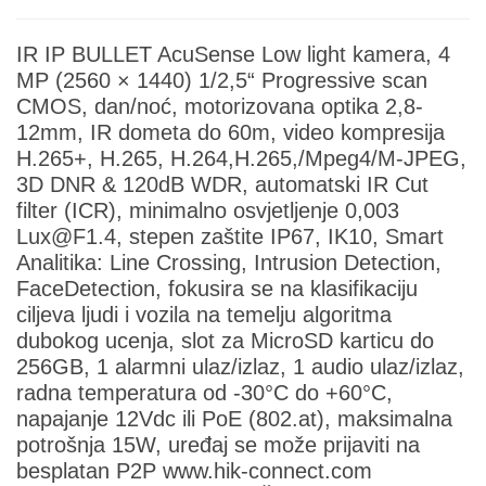
IR IP BULLET AcuSense Low light kamera, 4
MP (2560 × 1440) 1/2,5“ Progressive scan
CMOS, dan/noć, motorizovana optika 2,8-
12mm, IR dometa do 60m, video kompresija
H.265+, H.265, H.264,H.265,/Mpeg4/M-JPEG,
3D DNR & 120dB WDR, automatski IR Cut
filter (ICR), minimalno osvjetljenje 0,003
Lux@F1.4, stepen zaštite IP67, IK10, Smart
Analitika: Line Crossing, Intrusion Detection,
FaceDetection, fokusira se na klasifikaciju
ciljeva ljudi i vozila na temelju algoritma
dubokog ucenja, slot za MicroSD karticu do
256GB, 1 alarmni ulaz/izlaz, 1 audio ulaz/izlaz,
radna temperatura od -30°C do +60°C,
napajanje 12Vdc ili PoE (802.at), maksimalna
potrošnja 15W, uređaj se može prijaviti na
besplatan P2P www.hik-connect.com