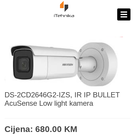
https://itehnika.ba/proizvodi
Toggl
navig
DS-2CD2646G2-IZS, IR IP BULLET
AcuSense Low light kamera
Cijena: 680.00 KM