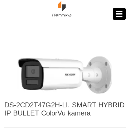
https://itehnika.ba/proizvodi
Toggl
navig
DS-2CD2T47G2H-LI, SMART HYBRID
IP BULLET ColorVu kamera