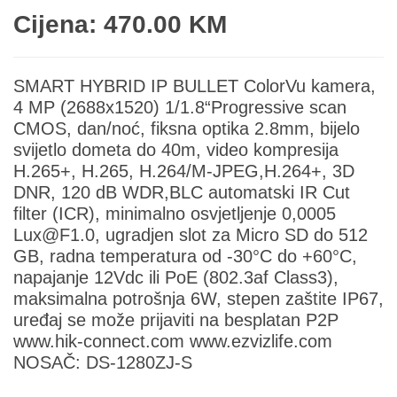
Cijena: 470.00 KM
SMART HYBRID IP BULLET ColorVu kamera,
4 MP (2688x1520) 1/1.8“Progressive scan
CMOS, dan/noć, fiksna optika 2.8mm, bijelo
svijetlo dometa do 40m, video kompresija
H.265+, H.265, H.264/M-JPEG,H.264+, 3D
DNR, 120 dB WDR,BLC automatski IR Cut
filter (ICR), minimalno osvjetljenje 0,0005
Lux@F1.0, ugradjen slot za Micro SD do 512
GB, radna temperatura od -30°C do +60°C,
napajanje 12Vdc ili PoE (802.3af Class3),
maksimalna potrošnja 6W, stepen zaštite IP67,
uređaj se može prijaviti na besplatan P2P
www.hik-connect.com www.ezvizlife.com
NOSAČ: DS-1280ZJ-S