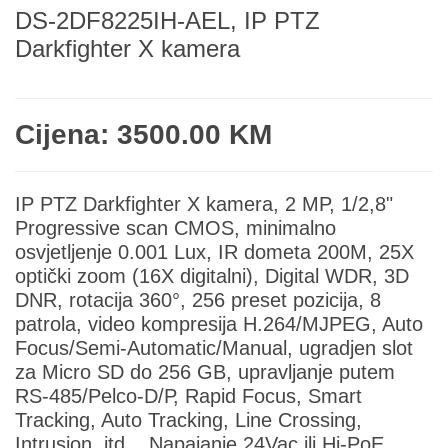
DS-2DF8225IH-AEL, IP PTZ
Darkfighter X kamera
Cijena: 3500.00 KM
IP PTZ Darkfighter X kamera, 2 MP, 1/2,8"
Progressive scan CMOS, minimalno
osvjetljenje 0.001 Lux, IR dometa 200M, 25Х
optički zoom (16Х digitalni), Digital WDR, 3D
DNR, rotacija 360°, 256 preset pozicija, 8
patrola, video kompresija H.264/MJPEG, Auto
Focus/Semi-Automatic/Manual, ugradjen slot
za Micro SD do 256 GB, upravljanje putem
RS-485/Pelco-D/Р, Rapid Focus, Smart
Tracking, Auto Tracking, Line Crossing,
Intrusion, itd... Napajanje 24Vac ili Hi-PoE,