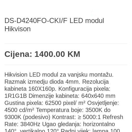
DS-D4240FO-CKI/F LED modul
Hikvison
Cijena: 1400.00 KM
Hikvision LED modul za vanjsku montažu.
Razmak izmedju dioda 4mm. Rezolucija
kabineta 160X160p. Konfiguracija pixela:
1R1G1B Dimenzije kabineta: 640x640 mm
Gustina pixela: 62500 pixel/ m² Osvjetljenje:
4500 cd/m² Temperatura boje: 3500K do
9300K (podesivo) Kontrast: ≥ 5000:1 Refresh
Rate: 3840Hz Ugao gledanja: horizontalno
140°, vertikalno 120° Radni vijek: lampa 100