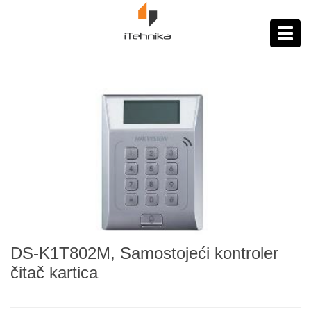
https://itehnika.ba/proizvodi
Toggl
navig
DS-K1T802M, Samostojeći kontroler
čitač kartica