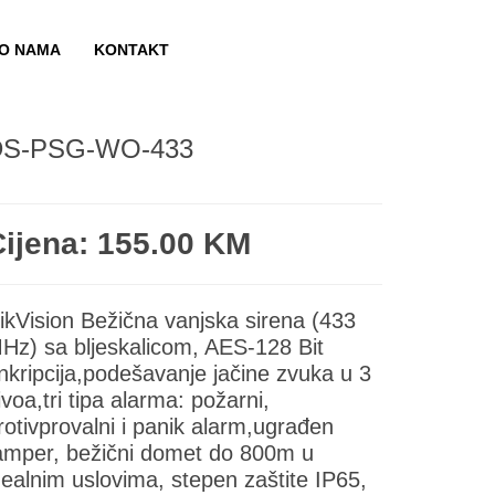
O NAMA
KONTAKT
DS-PSG-WO-433
Cijena: 155.00 KM
ikVision Bežična vanjska sirena (433
Hz) sa bljeskalicom, AES-128 Bit
nkripcija,podešavanje jačine zvuka u 3
ivoa,tri tipa alarma: požarni,
rotivprovalni i panik alarm,ugrađen
amper, bežični domet do 800m u
dealnim uslovima, stepen zaštite IP65,