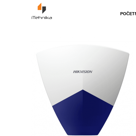
https://itehnika.ba/proizvodi
POČET