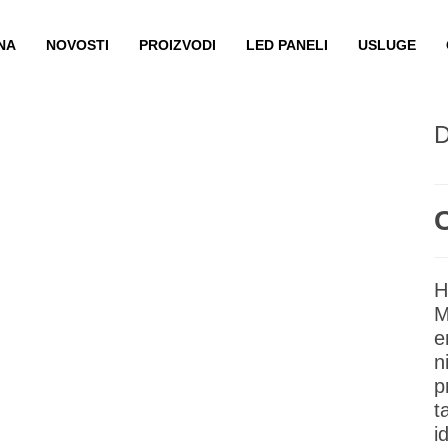
NA
NOVOSTI
PROIZVODI
LED PANELI
USLUGE
H
M
e
n
p
t
i