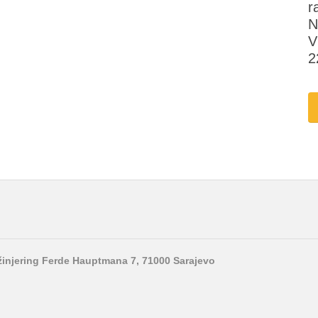
r
N
V
2
nžinjering Ferde Hauptmana 7, 71000 Sarajevo