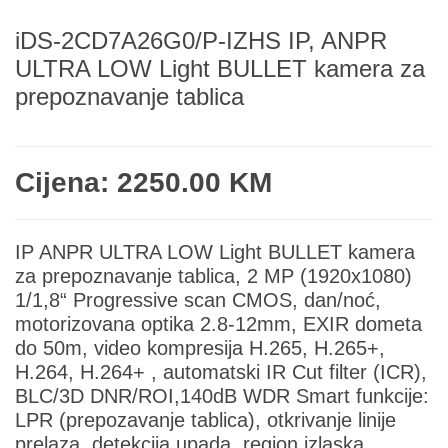
iDS-2CD7A26G0/P-IZHS IP, ANPR
ULTRA LOW Light BULLET kamera za
prepoznavanje tablica
Cijena: 2250.00 KM
IP ANPR ULTRA LOW Light BULLET kamera
za prepoznavanje tablica, 2 MP (1920x1080)
1/1,8“ Progressive scan CMOS, dan/noć,
motorizovana optika 2.8-12mm, EXIR dometa
do 50m, video kompresija H.265, H.265+,
H.264, H.264+ , automatski IR Cut filter (ICR),
BLC/3D DNR/ROI,140dB WDR Smart funkcije:
LPR (prepozavanje tablica), otkrivanje linije
prelaza, detekcija upada, region izlaska,