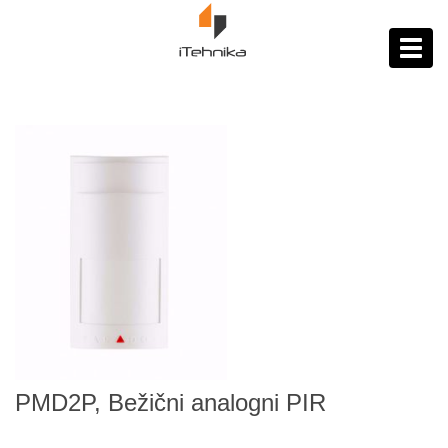
https://itehnika.ba/proizvodi
Toggl
navig
PMD2P, Bežični analogni PIR