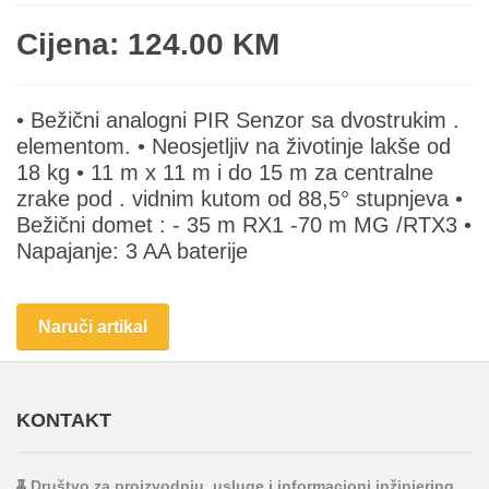
Cijena: 124.00 KM
• Bežični analogni PIR Senzor sa dvostrukim .
elementom. • Neosjetljiv na životinje lakše od
18 kg • 11 m x 11 m i do 15 m za centralne
zrake pod . vidnim kutom od 88,5° stupnjeva •
Bežični domet : - 35 m RX1 -70 m MG /RTX3 •
Napajanje: 3 AA baterije
Naruči artikal
KONTAKT
Društvo za proizvodnju, usluge i informacioni inžinjering