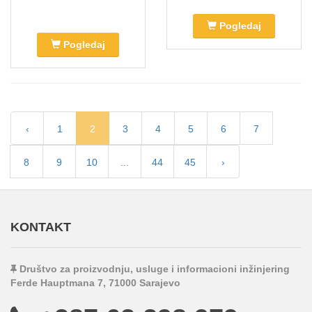
Pogledaj
Pogledaj
‹
1
2
3
4
5
6
7
8
9
10
...
44
45
›
KONTAKT
Društvo za proizvodnju, usluge i informacioni inžinjering
Ferde Hauptmana 7, 71000 Sarajevo