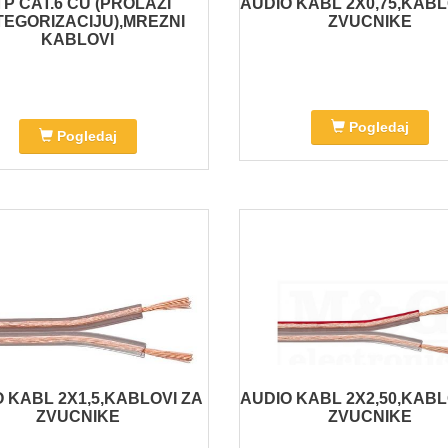
TP CAT.6 CU (PROLAZI
AUDIO KABL 2X0,75,KABL
EGORIZACIJU),MREZNI
ZVUCNIKE
KABLOVI
Pogledaj
Pogledaj
 KABL 2X1,5,KABLOVI ZA
AUDIO KABL 2X2,50,KABL
ZVUCNIKE
ZVUCNIKE