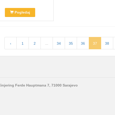
Pogledaj
‹
1
2
...
34
35
36
37
38
nžinjering Ferde Hauptmana 7, 71000 Sarajevo