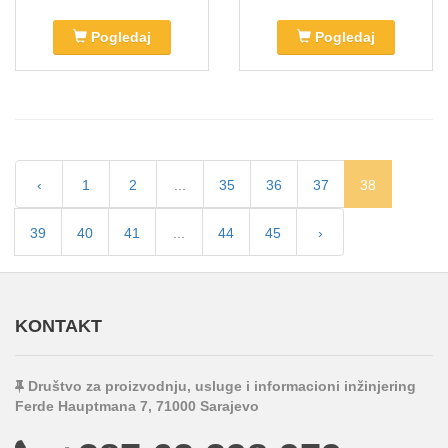
Pogledaj
Pogledaj
‹
1
2
...
35
36
37
38
39
40
41
...
44
45
›
KONTAKT
Društvo za proizvodnju, usluge i informacioni inžinjering
Ferde Hauptmana 7, 71000 Sarajevo