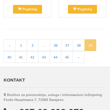
Pogledaj
Pogledaj
‹
1
2
...
36
37
38
39
40
41
42
43
44
45
›
KONTAKT
Društvo za proizvodnju, usluge i informacioni inžinjering
Ferde Hauptmana 7, 71000 Sarajevo