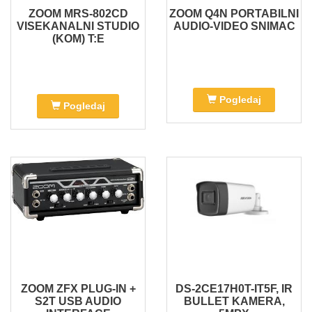
ZOOM MRS-802CD
ZOOM Q4N PORTABILNI
VISEKANALNI STUDIO
AUDIO-VIDEO SNIMAC
(KOM) T:E
Pogledaj
Pogledaj
ZOOM ZFX PLUG-IN +
DS-2CE17H0T-IT5F, IR
S2T USB AUDIO
BULLET KAMERA,