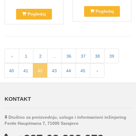
Pogledaj
Pogledaj
‹
1
2
...
36
37
38
39
40
41
42
43
44
45
›
KONTAKT
Društvo za proizvodnju, usluge i informacioni inžinjering
Ferde Hauptmana 7, 71000 Sarajevo