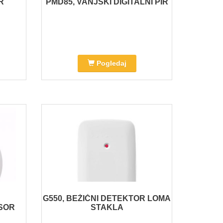
R
PMD85, VANJSKI DIGITALNI PIR
Pogledaj
G550, BEŽIČNI DETEKTOR LOMA
SOR
STAKLA