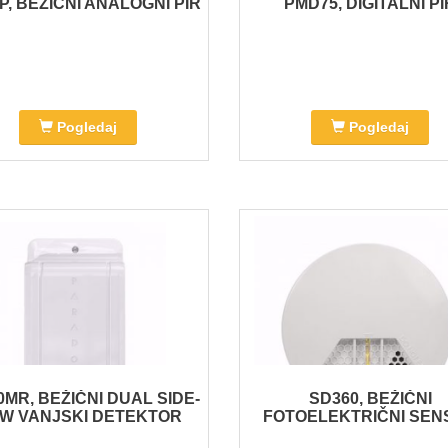
, BEŽIČNI ANALOGNI PIR
PMD75, DIGITALNI PI
Pogledaj
Pogledaj
0MR, BEŽIČNI DUAL SIDE-
SD360, BEŽIČNI
EW VANJSKI DETEKTOR
FOTOELEKTRIČNI SEN