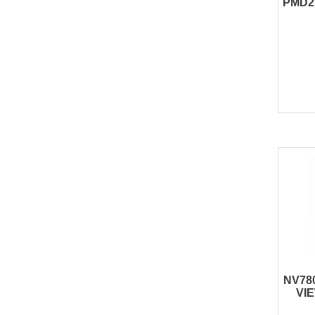
PMD2P
NV78
VI