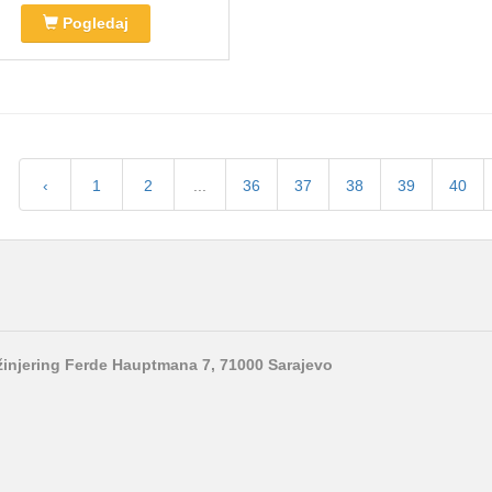
Pogledaj
‹
1
2
...
36
37
38
39
40
nžinjering Ferde Hauptmana 7, 71000 Sarajevo