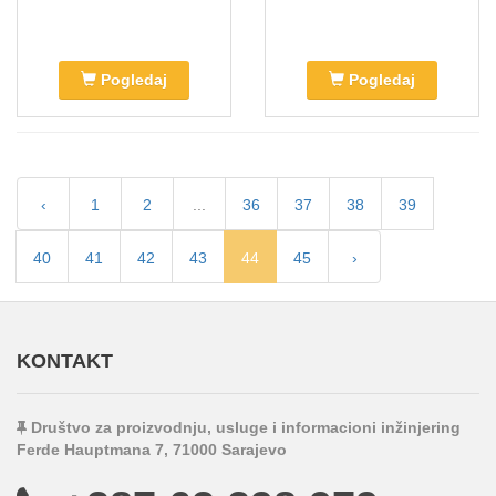
Pogledaj
Pogledaj
‹
1
2
...
36
37
38
39
40
41
42
43
44
45
›
KONTAKT
Društvo za proizvodnju, usluge i informacioni inžinjering
Ferde Hauptmana 7, 71000 Sarajevo