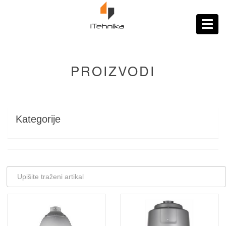
https://itehnika.ba/proizvodi
Toggl
navig
PROIZVODI
Kategorije