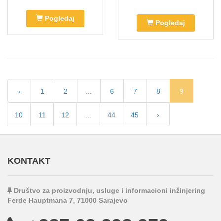
Pogledaj
Pogledaj
‹
1
2
...
6
7
8
9
10
11
12
...
44
45
›
KONTAKT
Društvo za proizvodnju, usluge i informacioni inžinjering
Ferde Hauptmana 7, 71000 Sarajevo