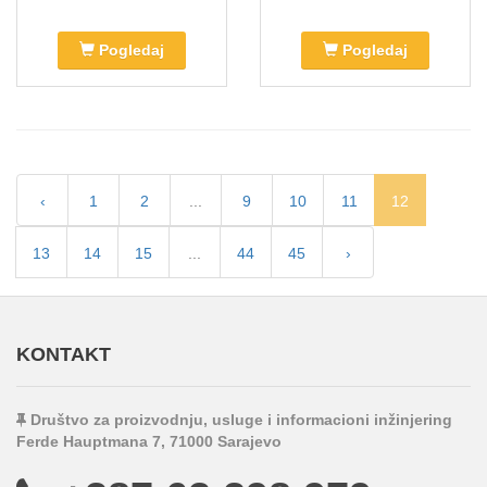
Pogledaj
Pogledaj
‹
1
2
...
9
10
11
12
13
14
15
...
44
45
›
KONTAKT
Društvo za proizvodnju, usluge i informacioni inžinjering
Ferde Hauptmana 7, 71000 Sarajevo