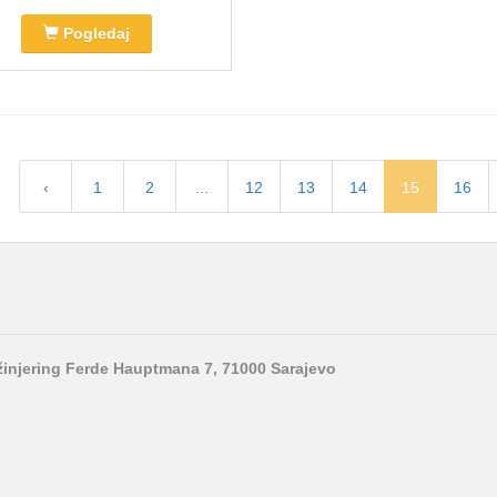
Pogledaj
‹
1
2
...
12
13
14
15
16
nžinjering Ferde Hauptmana 7, 71000 Sarajevo