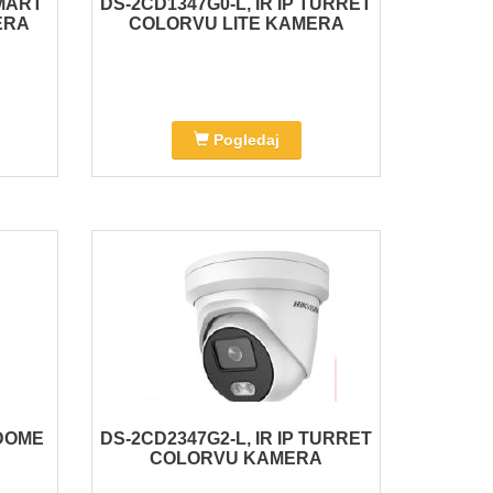
SMART
DS-2CD1347G0-L, IR IP TURRET
ERA
COLORVU LITE KAMERA
Pogledaj
 DOME
DS-2CD2347G2-L, IR IP TURRET
COLORVU KAMERA