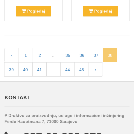
Pogledaj
Pogledaj
‹
1
2
...
35
36
37
38
39
40
41
...
44
45
›
KONTAKT
Društvo za proizvodnju, usluge i informacioni inžinjering
Ferde Hauptmana 7, 71000 Sarajevo