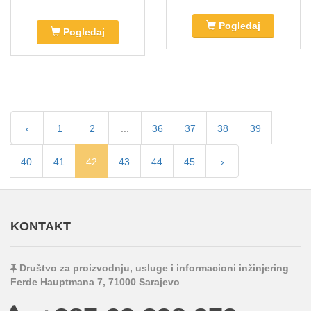
Pogledaj
Pogledaj
‹
1
2
...
36
37
38
39
40
41
42
43
44
45
›
KONTAKT
Društvo za proizvodnju, usluge i informacioni inžinjering
Ferde Hauptmana 7, 71000 Sarajevo