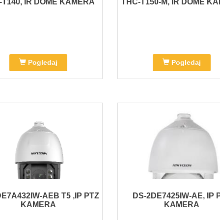
-T140, IR DOME KAMERA
THC-T150-M, IR DOME K
Pogledaj
Pogledaj
E7A432IW-AEB T5 ,IP PTZ
DS-2DE7425IW-AE, IP 
KAMERA
KAMERA