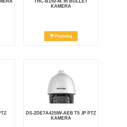
AMERA
THC-B150-M, IR BULLET
KAMERA
Pogledaj
PTZ
DS-2DE7A425IW-AEB T5 ,IP PTZ
KAMERA