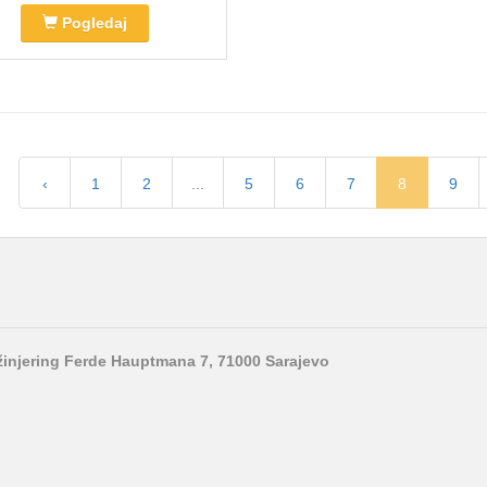
Pogledaj
‹
1
2
...
5
6
7
8
9
nžinjering Ferde Hauptmana 7, 71000 Sarajevo