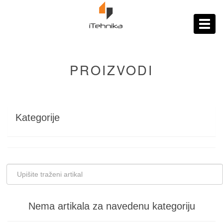
https://itehnika.ba/proizvodi
Toggl
navig
PROIZVODI
Kategorije
Nema artikala za navedenu kategoriju